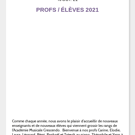
PROFS / ÉLÈVES 2021
Comme chaque année, nous avons le plaisir d’accueillir de nouveaux
enseignants et de nouveaux élèves qui viennent grossir les rangs de
l’Académie Musicale Crescendo. Bienvenue à nos profs Carine, Elodie,
Laura, Léonard, Rémi, Raphaël et Tatevik au piano, Théophile et Yann à