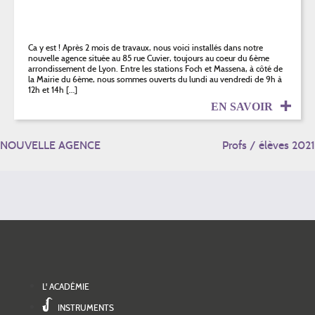
Ca y est ! Après 2 mois de travaux, nous voici installés dans notre
nouvelle agence située au 85 rue Cuvier, toujours au coeur du 6ème
arrondissement de Lyon. Entre les stations Foch et Massena, à côté de
la Mairie du 6ème, nous sommes ouverts du lundi au vendredi de 9h à
12h et 14h […]
EN SAVOIR
NAVIGATION
NOUVELLE AGENCE
Profs / élèves 2021
DE
L’ARTICLE
L' ACADÉMIE
INSTRUMENTS