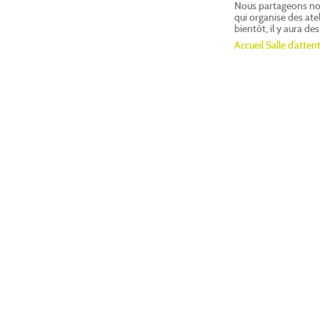
Nous partageons nos
qui organise des atel
bientôt, il y aura de
Accueil
Salle d’atten