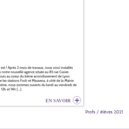
 est ! Après 2 mois de travaux, nous voici installés
 notre nouvelle agence située au 85 rue Cuvier,
ours au coeur du 6ème arrondissement de Lyon.
e les stations Foch et Massena, à côté de la Mairie
ème, nous sommes ouverts du lundi au vendredi de
 12h et 14h […]
EN SAVOIR
Profs / élèves 2021