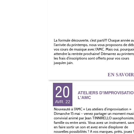
La formule découverte, c’est parti!!! Chaque année a
l’arrivée du printemps, nous vous proposons de déb
vos cours de musique avec l’AMC. Mais oui, pourquo
attendre la rentrée prochaine! Démarrez au printem
les frais d’inscriptions sont offerts pour vos cours
jusqu’en juin.
EN SAVOI
20
ATELIERS D’IMPROVISATIO
L’AMC
AVR. 22
Nouveauté à l’AMC « Les ateliers d’improvisation »
Dimanche 15 mai – venez partager un moment musi
convivial animé par Jean TINNIRELLO saxophoniste
famille ou entre amis. Vous avez un instrument, sav
en faire sortir un son et avez envie d’explorer de
nouvelles possibilités ? A vos marques, prêts, jouez !