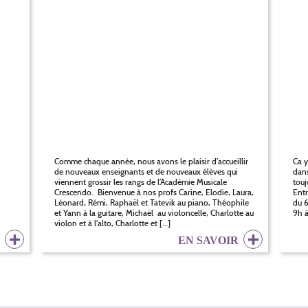
Comme chaque année, nous avons le plaisir d’accueillir
Ca y
de nouveaux enseignants et de nouveaux élèves qui
dans
viennent grossir les rangs de l’Académie Musicale
touj
Crescendo. Bienvenue à nos profs Carine, Elodie, Laura,
Entr
Léonard, Rémi, Raphaël et Tatevik au piano, Théophile
du 6
et Yann à la guitare, Michaël au violoncelle, Charlotte au
9h à
violon et à l’alto, Charlotte et […]
R
EN SAVOIR