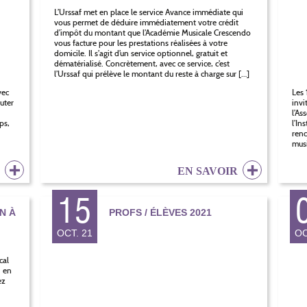
L’Urssaf met en place le service Avance immédiate qui
vous permet de déduire immédiatement votre crédit
d’impôt du montant que l’Académie Musicale Crescendo
vous facture pour les prestations réalisées à votre
domicile. Il s’agit d’un service optionnel, gratuit et
dématérialisé. Concrètement, avec ce service, c’est
l’Urssaf qui prélève le montant du reste à charge sur […]
vec
Les 
uter
invi
i
l’As
ps,
l’In
renc
musi
R
EN SAVOIR
15
N À
PROFS / ÉLÈVES 2021
OCT. 21
OC
cal
, en
ez