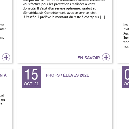
vous facture pour les prestations réalisées à votre
domicile. Il s’agit d’un service optionnel, gratuit et
dématérialisé. Concrètement, avec ce service, c’est
l’Urssaf qui prélève le montant du reste à charge sur […]
vec
Les 
uter
invi
i
l’As
ps,
l’In
renc
musi
R
EN SAVOIR
15
N À
PROFS / ÉLÈVES 2021
OCT. 21
OC
cal
, en
ez