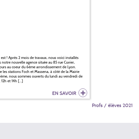
 est ! Après 2 mois de travaux, nous voici installés
 notre nouvelle agence située au 85 rue Cuvier,
ours au coeur du 6ème arrondissement de Lyon.
e les stations Foch et Massena, à côté de la Mairie
ème, nous sommes ouverts du lundi au vendredi de
 12h et 14h […]
EN SAVOIR
Profs / élèves 2021