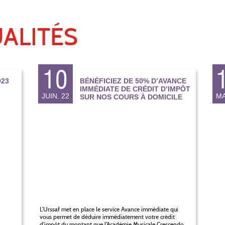
ALITÉS
10
23
BÉNÉFICIEZ DE 50% D’AVANCE
IMMÉDIATE DE CRÉDIT D’IMPÔT
JUIN. 22
MA
SUR NOS COURS À DOMICILE
L’Urssaf met en place le service Avance immédiate qui
vous permet de déduire immédiatement votre crédit
d’impôt du montant que l’Académie Musicale Crescendo