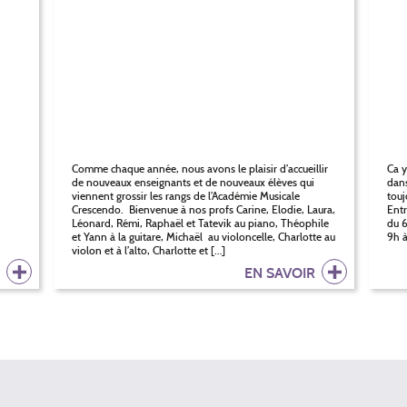
Comme chaque année, nous avons le plaisir d’accueillir
Ca y
de nouveaux enseignants et de nouveaux élèves qui
dans
viennent grossir les rangs de l’Académie Musicale
touj
Crescendo. Bienvenue à nos profs Carine, Elodie, Laura,
Entr
Léonard, Rémi, Raphaël et Tatevik au piano, Théophile
du 6
et Yann à la guitare, Michaël au violoncelle, Charlotte au
9h à
violon et à l’alto, Charlotte et […]
R
EN SAVOIR