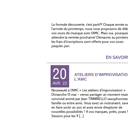
La formule découverte, c’est parti!!! Chaque année a
l’arrivée du printemps, nous vous proposons de déb
vos cours de musique avec l’AMC. Mais oui, pourquo
attendre la rentrée prochaine! Démarrez au printem
les frais d’inscriptions sont offerts pour vos cours
jusqu’en juin.
EN SAVOI
20
ATELIERS D’IMPROVISATIO
L’AMC
AVR. 22
Nouveauté à l’AMC « Les ateliers d’improvisation »
Dimanche 15 mai – venez partager un moment musi
convivial animé par Jean TINNIRELLO saxophoniste
famille ou entre amis. Vous avez un instrument, sav
en faire sortir un son et avez envie d’explorer de
nouvelles possibilités ? A vos marques, prêts, jouez !
Session pour les 9 […]