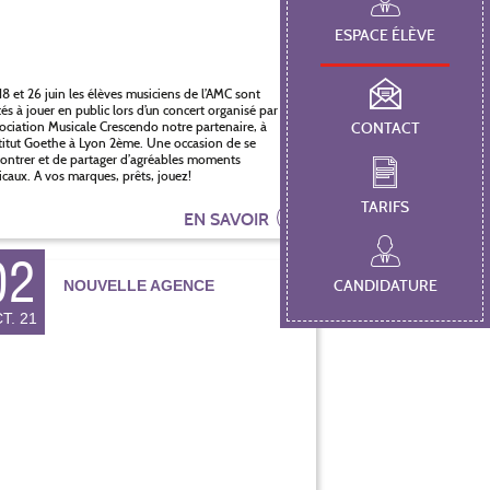
ESPACE ÉLÈVE
18 et 26 juin les élèves musiciens de l’AMC sont
tés à jouer en public lors d’un concert organisé par
sociation Musicale Crescendo notre partenaire, à
CONTACT
stitut Goethe à Lyon 2ème. Une occasion de se
ontrer et de partager d’agréables moments
caux. A vos marques, prêts, jouez!
TARIFS
EN SAVOIR
02
NOUVELLE AGENCE
CANDIDATURE
T. 21