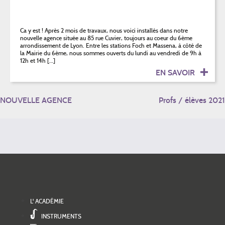
Ca y est ! Après 2 mois de travaux, nous voici installés dans notre
nouvelle agence située au 85 rue Cuvier, toujours au coeur du 6ème
arrondissement de Lyon. Entre les stations Foch et Massena, à côté de
la Mairie du 6ème, nous sommes ouverts du lundi au vendredi de 9h à
12h et 14h […]
EN SAVOIR
NAVIGATION
NOUVELLE AGENCE
Profs / élèves 2021
DE
L’ARTICLE
L' ACADÉMIE
INSTRUMENTS