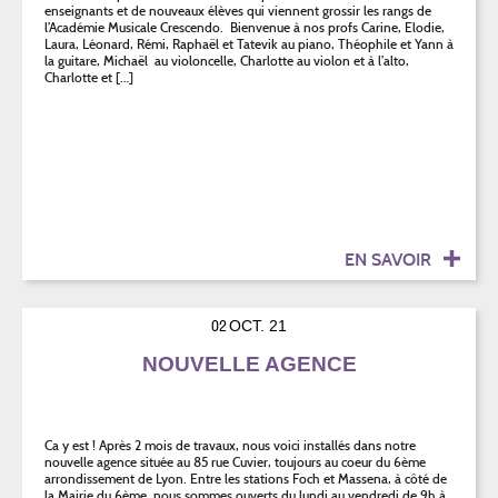
enseignants et de nouveaux élèves qui viennent grossir les rangs de
l’Académie Musicale Crescendo. Bienvenue à nos profs Carine, Elodie,
Laura, Léonard, Rémi, Raphaël et Tatevik au piano, Théophile et Yann à
la guitare, Michaël au violoncelle, Charlotte au violon et à l’alto,
Charlotte et […]
EN SAVOIR
02
OCT. 21
NOUVELLE AGENCE
Ca y est ! Après 2 mois de travaux, nous voici installés dans notre
nouvelle agence située au 85 rue Cuvier, toujours au coeur du 6ème
arrondissement de Lyon. Entre les stations Foch et Massena, à côté de
la Mairie du 6ème, nous sommes ouverts du lundi au vendredi de 9h à