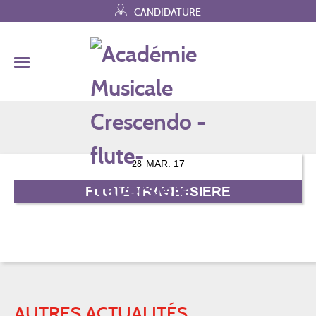
Skip
CANDIDATURE
to
content
28
MAR. 17
FLUTE-TRAVERSIERE
AUTRES ACTUALITÉS