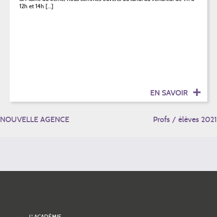
12h et 14h […]
EN SAVOIR
NAVIGATION
NOUVELLE AGENCE
Profs / élèves 2021
DE
L’ARTICLE
L' ACADÉMIE