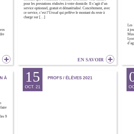
pour les prestations réalisées à votre domicile. Il s’agit d’un
service optionnel, gratuit et dématérialisé. Concrètement, avec
ce service, c’est l’Urssaf qui prélève le montant du reste à
charge sur […]
Les 
 vos
à jo
dre
Musi
Lyon
d’ag
R
EN SAVOIR
15
N À
PROFS / ÉLÈVES 2021
OCT. 21
OC
n
faire
les 9