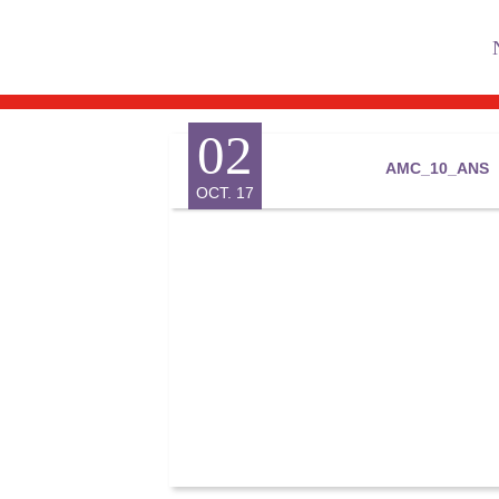
Skip
to
content
02
AMC_10_ANS
OCT. 17