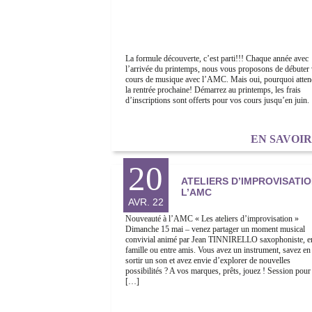
La formule découverte, c’est parti!!! Chaque année avec
l’arrivée du printemps, nous vous proposons de débuter
cours de musique avec l’AMC. Mais oui, pourquoi atten
la rentrée prochaine! Démarrez au printemps, les frais
d’inscriptions sont offerts pour vos cours jusqu’en juin.
EN SAVOI
20
ATELIERS D’IMPROVISATIO
L’AMC
AVR. 22
Nouveauté à l’AMC « Les ateliers d’improvisation »
Dimanche 15 mai – venez partager un moment musical
convivial animé par Jean TINNIRELLO saxophoniste, e
famille ou entre amis. Vous avez un instrument, savez en 
sortir un son et avez envie d’explorer de nouvelles
possibilités ? A vos marques, prêts, jouez ! Session pour 
[…]