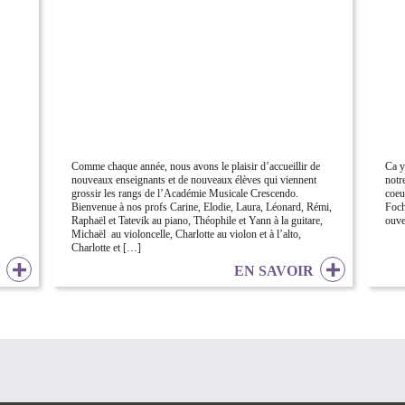
Comme chaque année, nous avons le plaisir d’accueillir de
Ca y
nouveaux enseignants et de nouveaux élèves qui viennent
notr
grossir les rangs de l’Académie Musicale Crescendo.
coeu
Bienvenue à nos profs Carine, Elodie, Laura, Léonard, Rémi,
Foch
Raphaël et Tatevik au piano, Théophile et Yann à la guitare,
ouve
Michaël au violoncelle, Charlotte au violon et à l’alto,
Charlotte et […]
R
EN SAVOIR