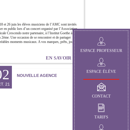
18 et 26 juin les élèves musiciens de l’AMC sont invités
uer en public lors d’un concert organisé par l’Association
cale Crescendo notre partenaire, à l’Institut Goethe à
 2ème. Une occasion de se rencontrer et de partager
réables moments musicaux. A vos marques, prêts, jouez!
ESPACE PROFESSEUR
EN SAVOIR
02
ESPACE ÉLÈVE
NOUVELLE AGENCE
T. 21
CONTACT
TARIFS