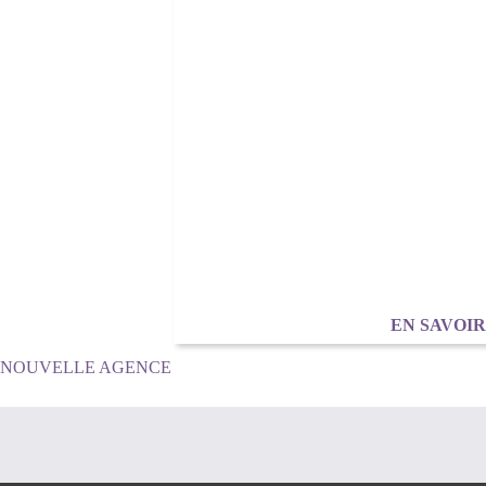
EN SAVOI
NAVIGATION
NOUVELLE AGENCE
DE
L’ARTICLE