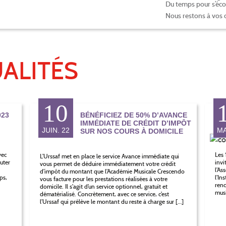
Du temps pour s’écou
Nous restons à vos 
ALITÉS
10
23
BÉNÉFICIEZ DE 50% D’AVANCE
IMMÉDIATE DE CRÉDIT D’IMPÔT
JUIN. 22
MA
SUR NOS COURS À DOMICILE
vec
Les 
L’Urssaf met en place le service Avance immédiate qui
uter
invi
vous permet de déduire immédiatement votre crédit
i
l’As
d’impôt du montant que l’Académie Musicale Crescendo
ps,
l’In
vous facture pour les prestations réalisées à votre
renc
domicile. Il s’agit d’un service optionnel, gratuit et
musi
dématérialisé. Concrètement, avec ce service, c’est
l’Urssaf qui prélève le montant du reste à charge sur […]