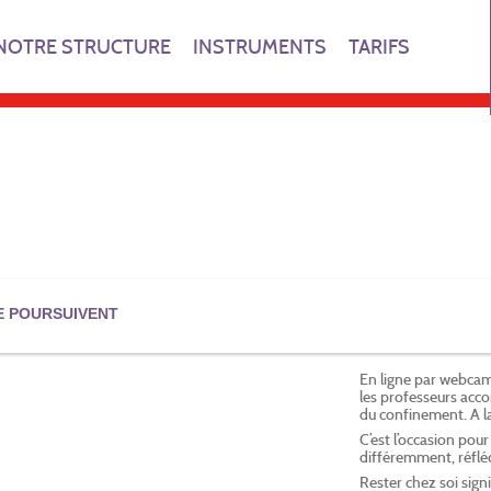
NOTRE STRUCTURE
INSTRUMENTS
TARIFS
E POURSUIVENT
En ligne par webcam 
les professeurs acc
du confinement. A la
C’est l’occasion pou
différemment, réflé
Rester chez soi signi