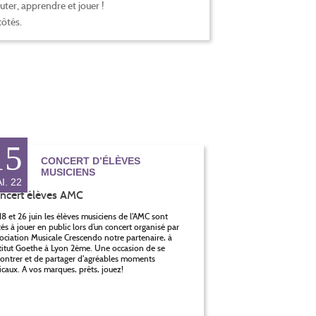
ter, apprendre et jouer !
côtés.
15
CONCERT D’ÉLÈVES
MUSICIENS
I. 22
18 et 26 juin les élèves musiciens de l’AMC sont
tés à jouer en public lors d’un concert organisé par
sociation Musicale Crescendo notre partenaire, à
stitut Goethe à Lyon 2ème. Une occasion de se
ontrer et de partager d’agréables moments
caux. A vos marques, prêts, jouez!