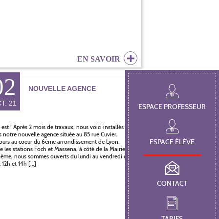
EN SAVOIR
02
NOUVELLE AGENCE
T. 21
ESPACE PROFESSEUR
 est ! Après 2 mois de travaux, nous voici installés
 notre nouvelle agence située au 85 rue Cuvier,
ours au coeur du 6ème arrondissement de Lyon.
ESPACE ÉLÈVE
e les stations Foch et Massena, à côté de la Mairie
ème, nous sommes ouverts du lundi au vendredi de
 12h et 14h […]
CONTACT
TARIFS