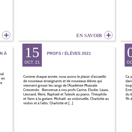
R
EN SAVOIR
15
N À
PROFS / ÉLÈVES 2021
OCT. 21
OC
cal
Comme chaque année, nous avons le plaisir d’accueillir
Ca y
, en
de nouveaux enseignants et de nouveaux élèves qui
dans
ez
viennent grossir les rangs de l’Académie Musicale
touj
Crescendo. Bienvenue à nos profs Carine, Elodie, Laura,
Entr
Léonard, Rémi, Raphaël et Tatevik au piano, Théophile
du 6
et Yann à la guitare, Michaël au violoncelle, Charlotte au
9h à
violon et à l’alto, Charlotte et […]