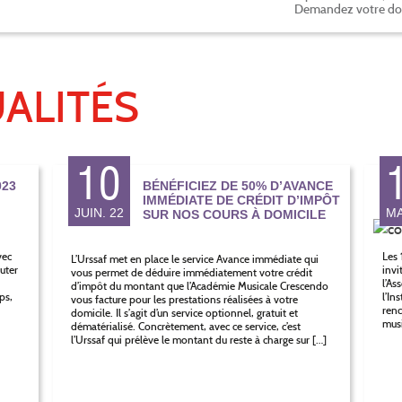
Demandez votre doss
ALITÉS
10
23
BÉNÉFICIEZ DE 50% D’AVANCE
IMMÉDIATE DE CRÉDIT D’IMPÔT
JUIN. 22
MA
SUR NOS COURS À DOMICILE
vec
Les 
L’Urssaf met en place le service Avance immédiate qui
uter
invi
vous permet de déduire immédiatement votre crédit
i
l’As
d’impôt du montant que l’Académie Musicale Crescendo
ps,
l’In
vous facture pour les prestations réalisées à votre
renc
domicile. Il s’agit d’un service optionnel, gratuit et
musi
dématérialisé. Concrètement, avec ce service, c’est
l’Urssaf qui prélève le montant du reste à charge sur […]