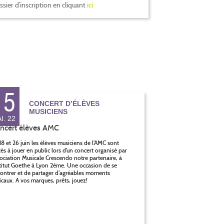
ier d’inscription en cliquant
ici
15
CONCERT D’ÉLÈVES
MUSICIENS
I. 22
18 et 26 juin les élèves musiciens de l’AMC sont
tés à jouer en public lors d’un concert organisé par
sociation Musicale Crescendo notre partenaire, à
stitut Goethe à Lyon 2ème. Une occasion de se
ontrer et de partager d’agréables moments
caux. A vos marques, prêts, jouez!