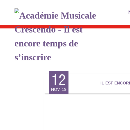
Skip
to
content
12
IL EST ENCOR
NOV. 19