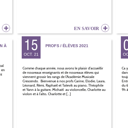
R
EN SAVOIR
15
N À
PROFS / ÉLÈVES 2021
OCT. 21
OC
cal
Comme chaque année, nous avons le plaisir d’accueillir
Ca y
, en
de nouveaux enseignants et de nouveaux élèves qui
dans
ez
viennent grossir les rangs de l’Académie Musicale
touj
Crescendo. Bienvenue à nos profs Carine, Elodie, Laura,
Entr
Léonard, Rémi, Raphaël et Tatevik au piano, Théophile
du 6
et Yann à la guitare, Michaël au violoncelle, Charlotte au
9h à
violon et à l’alto, Charlotte et […]