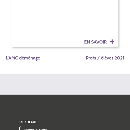
EN SAVOIR
NAVIGATION
L’AMC déménage
Profs / élèves 2021
DE
L’ARTICLE
L' ACADÉMIE